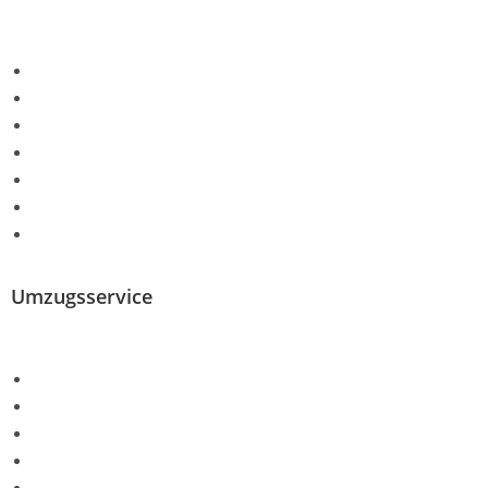
Umzugsunternehmen Hannover
Umzug Lokal
Fernumzug
Firmenumzug
Auslandsumzug
Last Minute Umzug
Arbeitgeber Umzug
Umzugsservice
Entrümpelung Hannover
Möbelpacker
Klaviertransport
Küchenbau