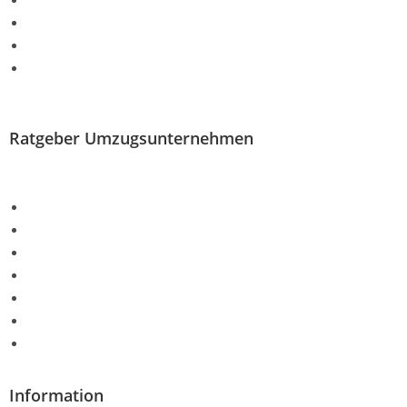
Möbelmontage
Halteverbotszone
Lagerung
LKW mit Fahrer mieten
Ratgeber Umzugsunternehmen
FAQ Umzug
Bewertungen Umzugsunternehmen
Kosten Umzug
Ablauf Umzug
Fitnessgeräte umziehen
Aquarium umziehen
Möbelbau
Information