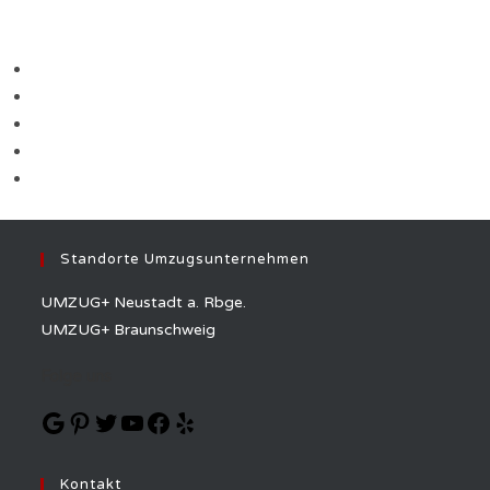
Über Uns
Versicherung
Jobs
Umzugskartons
Umzugscheckliste
Standorte Umzugsunternehmen
UMZUG+ Neustadt a. Rbge.
UMZUG+ Braunschweig
Folge uns
Kontakt