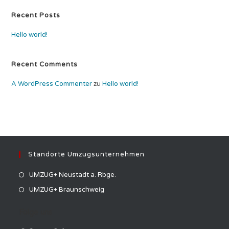
Recent Posts
Hello world!
Recent Comments
A WordPress Commenter
zu
Hello world!
Standorte Umzugsunternehmen
Opens
UMZUG+ Neustadt a. Rbge.
in
Opens
UMZUG+ Braunschweig
a
in
Folge uns
new
a
tab
new