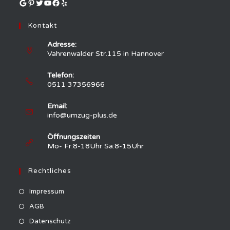
Google
Pinterest
Twitter
YouTube
Facebook
Yelp
tab
Kontakt
Adresse:
Vahrenwalder Str.115 in Hannover
Telefon:
0511 37356966
Email:
Opens
info@umzug-plus.de
in
your
Öffnungszeiten
application
Mo- Fr:8-18Uhr Sa:8-15Uhr
Rechtliches
Impressum
AGB
Datenschutz