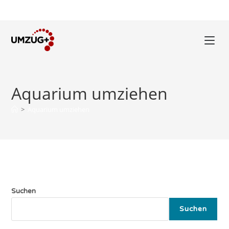
Zum
Inhalt
springen
Aquarium umziehen
>
Aquarium umziehen
Suchen
Suchen